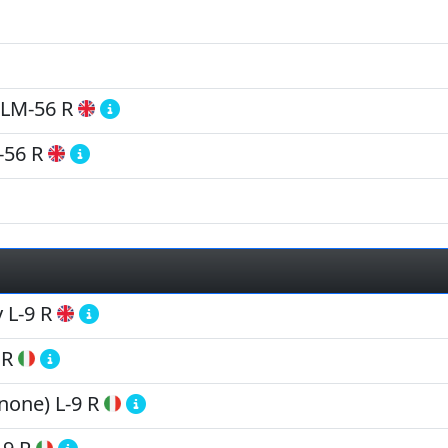
LM-56 R
-56 R
y
L-9 R
 R
inone)
L-9 R