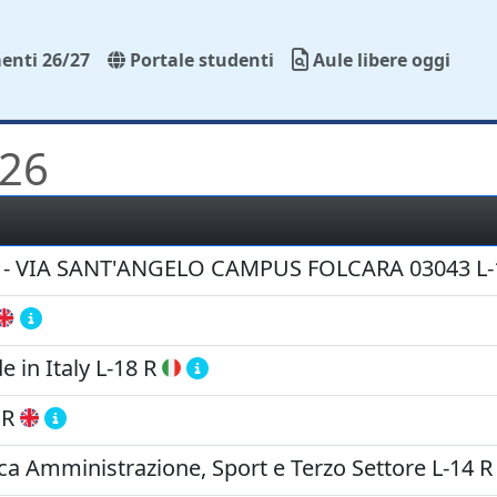
enti 26/27
Portale studenti
Aule libere oggi
026
- VIA SANT'ANGELO CAMPUS FOLCARA 03043
L-
 in Italy
L-18 R
 R
lica Amministrazione, Sport e Terzo Settore
L-14 R