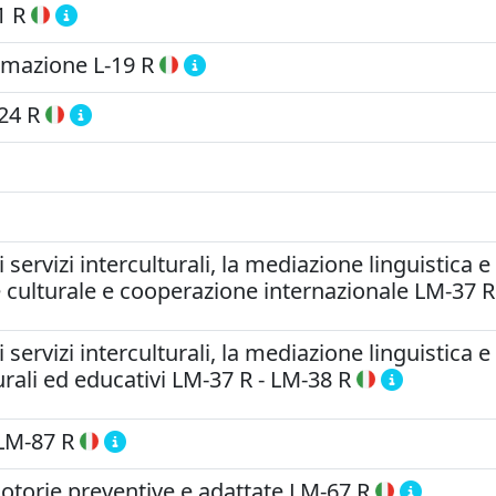
1 R
ormazione
L-19 R
24 R
servizi interculturali, la mediazione linguistica 
 culturale e cooperazione internazionale
LM-37 R
servizi interculturali, la mediazione linguistica 
urali ed educativi
LM-37 R
-
LM-38 R
LM-87 R
motorie preventive e adattate
LM-67 R