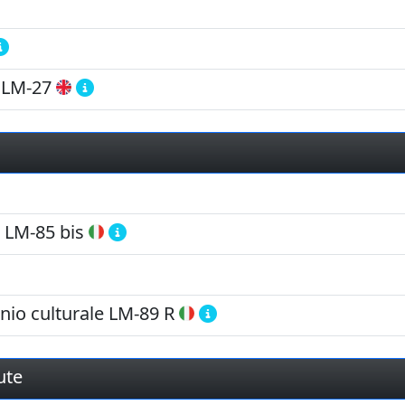
LM-27
LM-85 bis
nio culturale
LM-89 R
ute