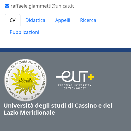
raffaele.giammetti@unicas.it
CV
Didattica
Appelli
Ricerca
Pubblicazioni
Università degli studi di Cassino e del
Lazio Meridionale