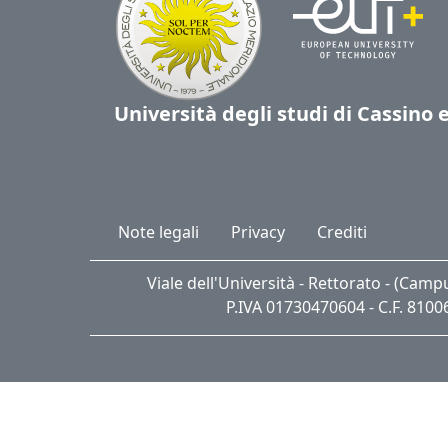
Università degli studi di Cassino 
Note legali
Privacy
Crediti
Viale dell'Università - Rettorato - (Cam
P.IVA 01730470604 - C.F. 810