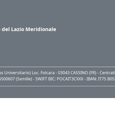
e del Lazio Meridionale
pus Universitario) Loc. Folcara - 03043 CASSINO (FR) - Centra
06500607 (5xmille) - SWIFT BIC: POCAIT3CXXX - IBAN: IT75 B0