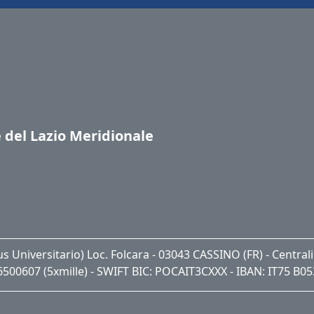
e del Lazio Meridionale
pus Universitario) Loc. Folcara - 03043 CASSINO (FR) - Centra
06500607 (5xmille) - SWIFT BIC: POCAIT3CXXX - IBAN: IT75 B0