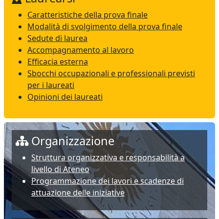
Caratteristiche della prova finale
Modalità di svolgimento della prova finale
Sedute di laurea
Accompagnamento al lavoro
Efficacia esterna
Sbocchi occupazionali e professionali previsti
per i laureati
Opinioni dei laureati
Organizzazione
Struttura organizzativa e responsabilità a
livello di Ateneo
Programmazione dei lavori e scadenze di
attuazione delle iniziative