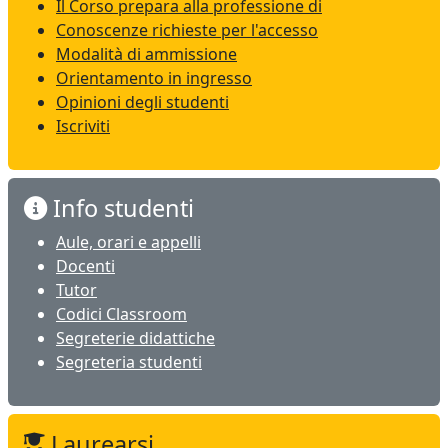
Il Corso prepara alla professione di
Conoscenze richieste per l'accesso
Modalità di ammissione
Orientamento in ingresso
Opinioni degli studenti
Iscriviti
Info studenti
Aule, orari e appelli
Docenti
Tutor
Codici Classroom
Segreterie didattiche
Segreteria studenti
Laurearsi