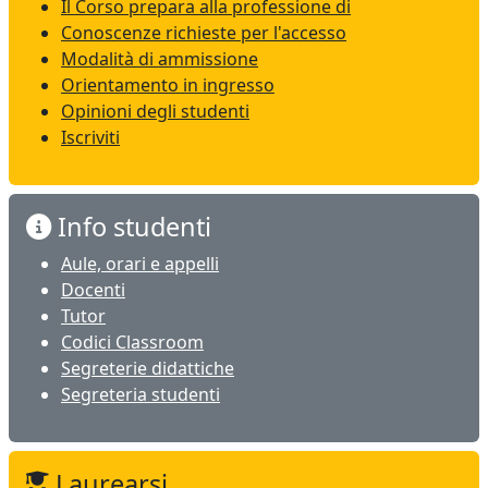
Il Corso prepara alla professione di
Conoscenze richieste per l'accesso
Modalità di ammissione
Orientamento in ingresso
Opinioni degli studenti
Iscriviti
Info studenti
Aule, orari e appelli
Docenti
Tutor
Codici Classroom
Segreterie didattiche
Segreteria studenti
Laurearsi