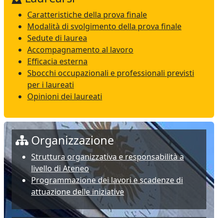
Caratteristiche della prova finale
Modalità di svolgimento della prova finale
Sedute di laurea
Accompagnamento al lavoro
Efficacia esterna
Sbocchi occupazionali e professionali previsti
per i laureati
Opinioni dei laureati
Organizzazione
Struttura organizzativa e responsabilità a
livello di Ateneo
Programmazione dei lavori e scadenze di
attuazione delle iniziative