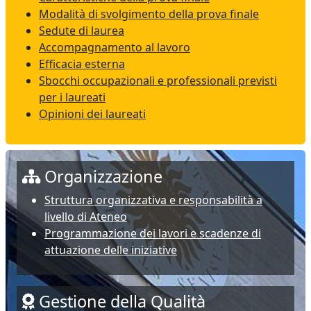
Modalità di svolgimento della prova finale
Sedute di laurea
Accompagnamento al lavoro
Efficacia esterna
Sbocchi occupazionali e professionali previsti
per i laureati
Opinioni dei laureati
Organizzazione
Struttura organizzativa e responsabilità a
livello di Ateneo
Programmazione dei lavori e scadenze di
attuazione delle iniziative
Gestione della Qualità