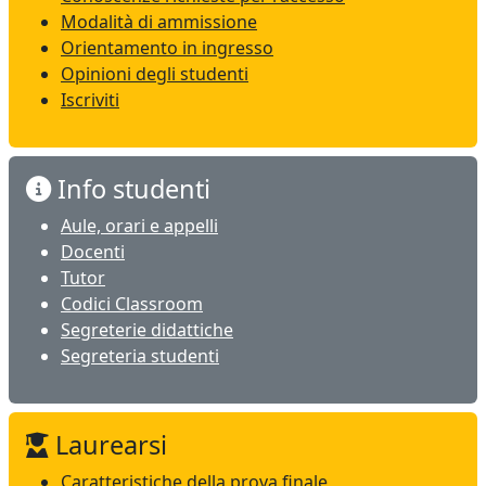
Modalità di ammissione
Orientamento in ingresso
Opinioni degli studenti
Iscriviti
Info studenti
Aule, orari e appelli
Docenti
Tutor
Codici Classroom
Segreterie didattiche
Segreteria studenti
Laurearsi
Caratteristiche della prova finale