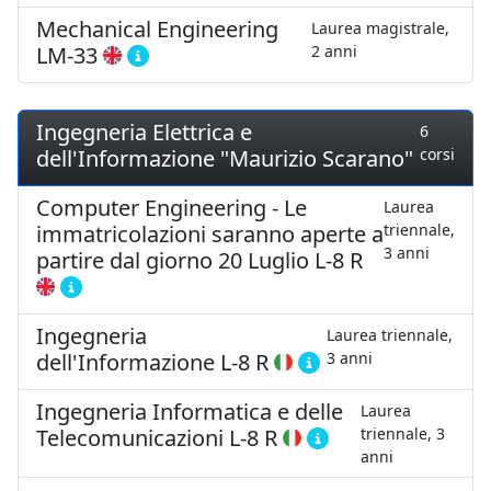
Mechanical Engineering
Laurea magistrale,
LM-33
2 anni
Ingegneria Elettrica e
6
dell'Informazione "Maurizio Scarano"
corsi
Computer Engineering - Le
Laurea
immatricolazioni saranno aperte a
triennale,
3 anni
partire dal giorno 20 Luglio
L-8 R
Ingegneria
Laurea triennale,
dell'Informazione
L-8 R
3 anni
Ingegneria Informatica e delle
Laurea
Telecomunicazioni
L-8 R
triennale, 3
anni