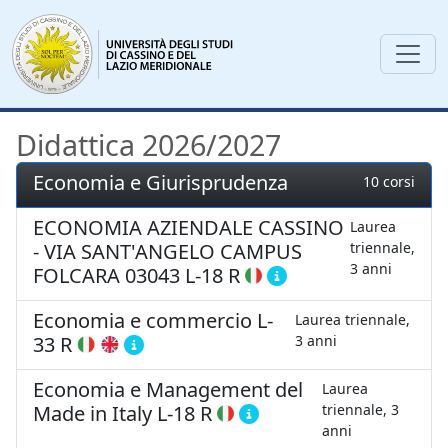
Didattica 2026/2027
Economia e Giurisprudenza
10 corsi
ECONOMIA AZIENDALE CASSINO
Laurea
- VIA SANT'ANGELO CAMPUS
triennale,
3 anni
FOLCARA 03043
L-18 R
Economia e commercio
L-
Laurea triennale,
33 R
3 anni
Economia e Management del
Laurea
Made in Italy
L-18 R
triennale, 3
anni