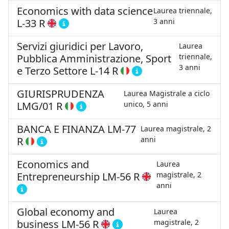
Economics with data science
Laurea triennale,
L-33 R
3 anni
Servizi giuridici per Lavoro,
Laurea
Pubblica Amministrazione, Sport
triennale,
3 anni
e Terzo Settore
L-14 R
GIURISPRUDENZA
Laurea Magistrale a ciclo
LMG/01 R
unico, 5 anni
BANCA E FINANZA
LM-77
Laurea magistrale, 2
R
anni
Economics and
Laurea
Entrepreneurship
LM-56 R
magistrale, 2
anni
Global economy and
Laurea
business
LM-56 R
magistrale, 2