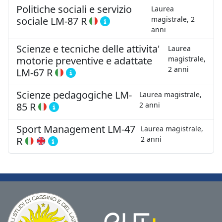
Politiche sociali e servizio
Laurea
sociale
LM-87 R
magistrale, 2
anni
Scienze e tecniche delle attivita'
Laurea
motorie preventive e adattate
magistrale,
2 anni
LM-67 R
Scienze pedagogiche
LM-
Laurea magistrale,
85 R
2 anni
Sport Management
LM-47
Laurea magistrale,
R
2 anni